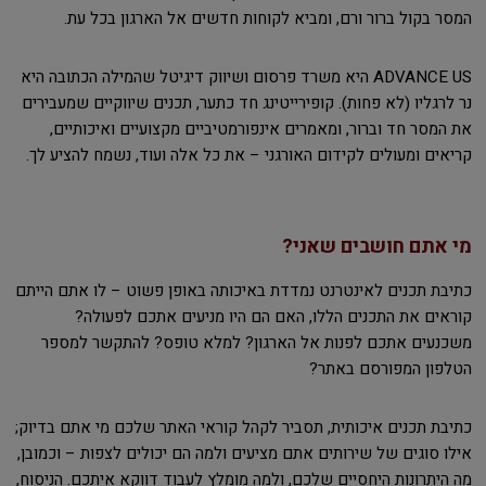
המסר בקול ברור ורם, ומביא לקוחות חדשים אל הארגון בכל עת.
ADVANCE US היא משרד פרסום ושיווק דיגיטל שהמילה הכתובה היא
נר לרגליו (לא פחות). קופירייטינג חד כתער, תכנים שיווקיים שמעבירים
את המסר חד וברור, ומאמרים אינפורמטיביים מקצועיים ואיכותיים,
קריאים ומעולים לקידום האורגני – את כל אלה ועוד, נשמח להציע לך.
מי אתם חושבים שאני?
כתיבת תכנים לאינטרנט נמדדת באיכותה באופן פשוט – לו אתם הייתם
קוראים את התכנים הללו, האם הם היו מניעים אתכם לפעולה?
משכנעים אתכם לפנות אל הארגון? למלא טופס? להתקשר למספר
הטלפון המפורסם באתר?
כתיבת תכנים איכותית, תסביר לקהל קוראי האתר שלכם מי אתם בדיוק;
אילו סוגים של שירותים אתם מציעים ולמה הם יכולים לצפות – וכמובן,
מה היתרונות היחסיים שלכם, ולמה מומלץ לעבוד דווקא איתכם. הניסוח,