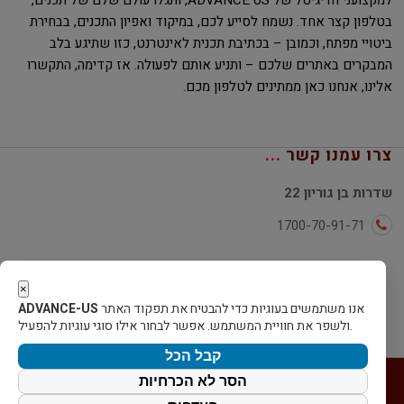
בטלפון קצר אחד. נשמח לסייע לכם, במיקוד ואפיון התכנים, בבחירת
ביטויי מפתח, וכמובן – בכתיבת תכנית לאינטרנט, כזו שתיגע בלב
המבקרים באתרים שלכם – ותניע אותם לפעולה. אז קדימה, התקשרו
אלינו, אנחנו כאן ממתינים לטלפון מכם.
צרו עמנו קשר
שדרות בן גוריון 22
1700-70-91-71
×
אנו משתמשים בעוגיות כדי להבטיח את תפקוד האתר
ADVANCE-US
ולשפר את חוויית המשתמש. אפשר לבחור אילו סוגי עוגיות להפעיל.
קבל הכל
הסר לא הכרחיות
בית
מי אנחנו
צור קשר