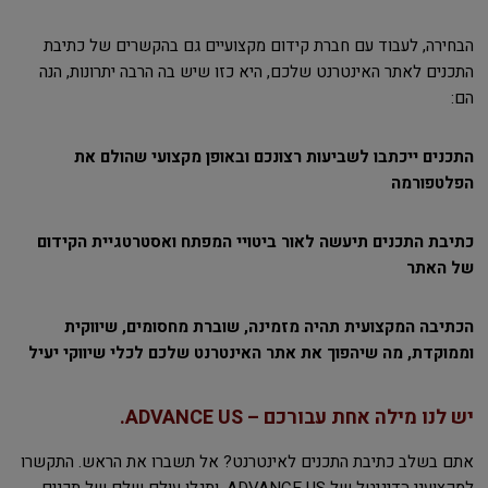
הבחירה, לעבוד עם חברת קידום מקצועיים גם בהקשרים של כתיבת
התכנים לאתר האינטרנט שלכם, היא כזו שיש בה הרבה יתרונות, הנה
הם:
התכנים ייכתבו לשביעות רצונכם ובאופן מקצועי שהולם את
הפלטפורמה
כתיבת התכנים תיעשה לאור ביטויי המפתח ואסטרטגיית הקידום
של האתר
הכתיבה המקצועית תהיה מזמינה, שוברת מחסומים, שיווקית
וממוקדת, מה שיהפוך את אתר האינטרנט שלכם לכלי שיווקי יעיל
יש לנו מילה אחת עבורכם – ADVANCE US.
אתם בשלב כתיבת התכנים לאינטרנט? אל תשברו את הראש. התקשרו
למקצועני הדיגיטל של ADVANCE US, ותגלו עולם שלם של תכנים,